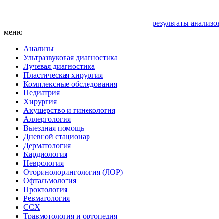
результаты анализо
меню
Анализы
Ультразвуковая диагностика
Лучевая диагностика
Пластическая хирургия
Комплексные обследования
Педиатрия
Хирургия
Акушерство и гинекология
Аллергология
Выездная помощь
Дневной стационар
Дерматология
Кардиология
Неврология
Оторинолорингология (ЛОР)
Офтальмология
Проктология
Ревматология
ССХ
Травмотология и ортопедия