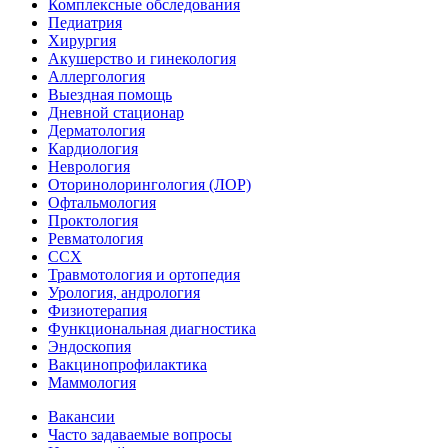
Комплексные обследования
Педиатрия
Хирургия
Акушерство и гинекология
Аллергология
Выездная помощь
Дневной стационар
Дерматология
Кардиология
Неврология
Оторинолорингология (ЛОР)
Офтальмология
Проктология
Ревматология
ССХ
Травмотология и ортопедия
Урология, андрология
Физиотерапия
Функциональная диагностика
Эндоскопия
Вакцинопрофилактика
Маммология
Вакансии
Часто задаваемые вопросы