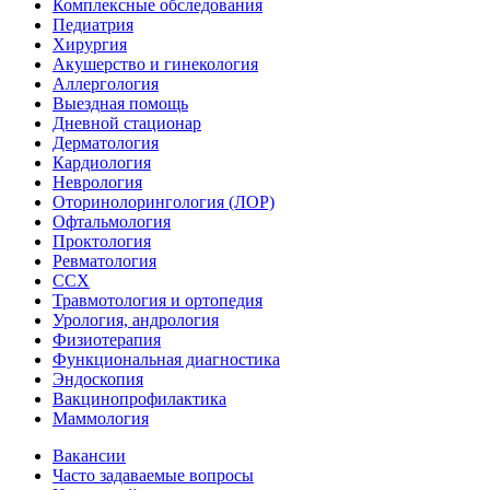
Комплексные обследования
Педиатрия
Хирургия
Акушерство и гинекология
Аллергология
Выездная помощь
Дневной стационар
Дерматология
Кардиология
Неврология
Оторинолорингология (ЛОР)
Офтальмология
Проктология
Ревматология
ССХ
Травмотология и ортопедия
Урология, андрология
Физиотерапия
Функциональная диагностика
Эндоскопия
Вакцинопрофилактика
Маммология
Вакансии
Часто задаваемые вопросы