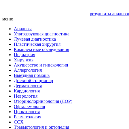
результаты анализо
меню
Анализы
Ультразвуковая диагностика
Лучевая диагностика
Пластическая хирургия
Комплексные обследования
Педиатрия
Хирургия
Акушерство и гинекология
Аллергология
Выездная помощь
Дневной стационар
Дерматология
Кардиология
Неврология
Оторинолорингология (ЛОР)
Офтальмология
Проктология
Ревматология
ССХ
Травмотология и ортопедия