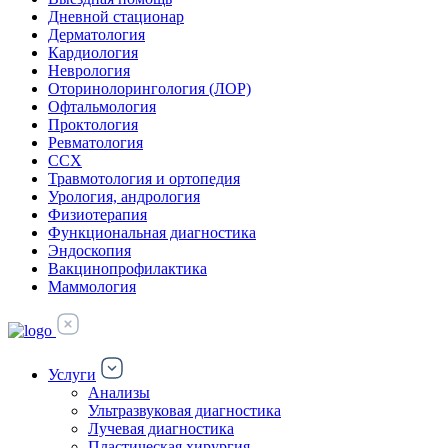
Дневной стационар
Дерматология
Кардиология
Неврология
Оторинолорингология (ЛОР)
Офтальмология
Проктология
Ревматология
ССХ
Травмотология и ортопедия
Урология, андрология
Физиотерапия
Функциональная диагностика
Эндоскопия
Вакцинопрофилактика
Маммология
Услуги
Анализы
Ультразвуковая диагностика
Лучевая диагностика
Пластическая хирургия