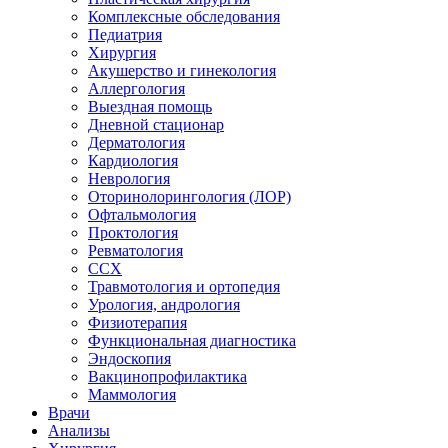
Комплексные обследования
Педиатрия
Хирургия
Акушерство и гинекология
Аллергология
Выездная помощь
Дневной стационар
Дерматология
Кардиология
Неврология
Оторинолорингология (ЛОР)
Офтальмология
Проктология
Ревматология
ССХ
Травмотология и ортопедия
Урология, андрология
Физиотерапия
Функциональная диагностика
Эндоскопия
Вакцинопрофилактика
Маммология
Врачи
Анализы