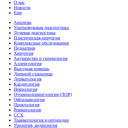
О нас
Новости
Еще
Анализы
Ультразвуковая диагностика
Лучевая диагностика
Пластическая хирургия
Комплексные обследования
Педиатрия
Хирургия
Акушерство и гинекология
Аллергология
Выездная помощь
Дневной стационар
Дерматология
Кардиология
Неврология
Оторинолорингология (ЛОР)
Офтальмология
Проктология
Ревматология
ССХ
Травмотология и ортопедия
Урология, андрология