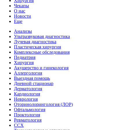
Хирургия
Чекапы
О нас
Новости
Еще
Анализы
Ультразвуковая диагностика
Лучевая диагностика
Пластическая хирургия
Комплексные обследования
Педиатрия
Хирургия
Акушерство и гинекология
Аллергология
Выездная помощь
Дневной стационар
Дерматология
Кардиология
Неврология
Оторинолорингология (ЛОР)
Офтальмология
Проктология
Ревматология
ССХ