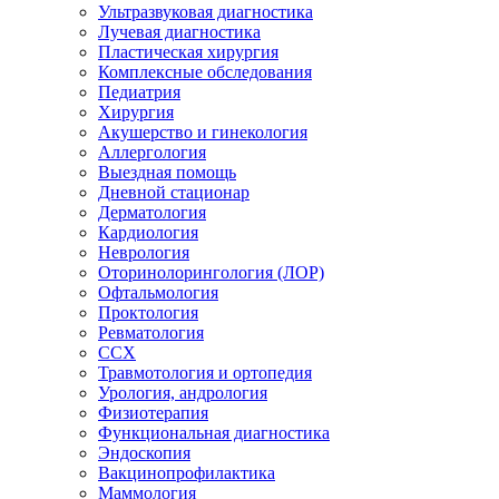
Ультразвуковая диагностика
Лучевая диагностика
Пластическая хирургия
Комплексные обследования
Педиатрия
Хирургия
Акушерство и гинекология
Аллергология
Выездная помощь
Дневной стационар
Дерматология
Кардиология
Неврология
Оторинолорингология (ЛОР)
Офтальмология
Проктология
Ревматология
ССХ
Травмотология и ортопедия
Урология, андрология
Физиотерапия
Функциональная диагностика
Эндоскопия
Вакцинопрофилактика
Маммология