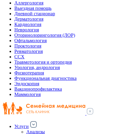
Аллергология
Выездная помощь
Дневной стационар
Дерматология
Кардиология
Неврология
Оторинолорингология (ЛОР)
Офтальмология
Проктология
Ревматология
ССХ
Травмотология и ортопедия
Урология, андрология
Физиотерапия
Функциональная диагностика
Эндоскопия
Вакцинопрофилактика
Маммология
Услуги
Анализы