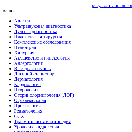
результаты анализо
меню
Анализы
Ультразвуковая диагностика
Лучевая диагностика
Пластическая хирургия
Комплексные обследования
Педиатрия
Хирургия
Акушерство и гинекология
Аллергология
Выездная помощь
Дневной стационар
Дерматология
Кардиология
Неврология
Оторинолорингология (ЛОР)
Офтальмология
Проктология
Ревматология
ССХ
Травмотология и ортопедия
Урология, андрология