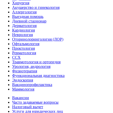
Хирургия
Акушерство и гинекология
Аллергология
Выездная помощь
Дневной стационар
Дерматология
Кардиология
Неврология
Оторинолорингология (ЛОР)
Офтальмология
Проктология
Ревматология
ССХ
Травмотология и ортопедия
Урология, андрология
Физиотерапия
Функциональная диагностика
Эндоскопия
Вакцинопрофилактика
Маммология
Вакансии
Часто задаваемые вопросы
Налоговый вычет
Услуги для юридических лиц