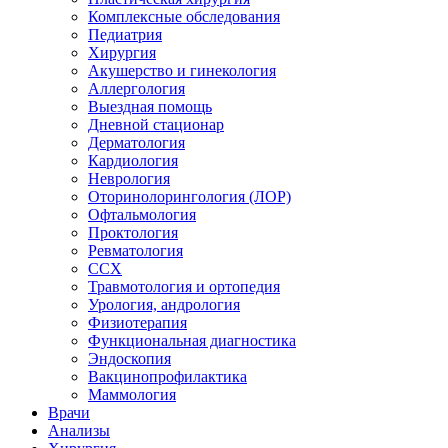
Комплексные обследования
Педиатрия
Хирургия
Акушерство и гинекология
Аллергология
Выездная помощь
Дневной стационар
Дерматология
Кардиология
Неврология
Оторинолорингология (ЛОР)
Офтальмология
Проктология
Ревматология
ССХ
Травмотология и ортопедия
Урология, андрология
Физиотерапия
Функциональная диагностика
Эндоскопия
Вакцинопрофилактика
Маммология
Врачи
Анализы