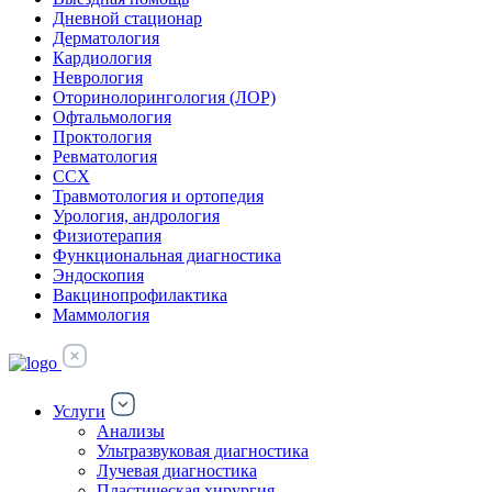
Дневной стационар
Дерматология
Кардиология
Неврология
Оторинолорингология (ЛОР)
Офтальмология
Проктология
Ревматология
ССХ
Травмотология и ортопедия
Урология, андрология
Физиотерапия
Функциональная диагностика
Эндоскопия
Вакцинопрофилактика
Маммология
Услуги
Анализы
Ультразвуковая диагностика
Лучевая диагностика
Пластическая хирургия