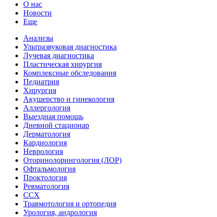
О нас
Новости
Еще
Анализы
Ультразвуковая диагностика
Лучевая диагностика
Пластическая хирургия
Комплексные обследования
Педиатрия
Хирургия
Акушерство и гинекология
Аллергология
Выездная помощь
Дневной стационар
Дерматология
Кардиология
Неврология
Оторинолорингология (ЛОР)
Офтальмология
Проктология
Ревматология
ССХ
Травмотология и ортопедия
Урология, андрология