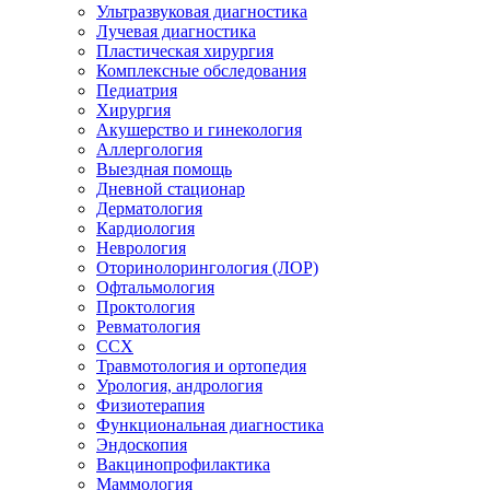
Ультразвуковая диагностика
Лучевая диагностика
Пластическая хирургия
Комплексные обследования
Педиатрия
Хирургия
Акушерство и гинекология
Аллергология
Выездная помощь
Дневной стационар
Дерматология
Кардиология
Неврология
Оторинолорингология (ЛОР)
Офтальмология
Проктология
Ревматология
ССХ
Травмотология и ортопедия
Урология, андрология
Физиотерапия
Функциональная диагностика
Эндоскопия
Вакцинопрофилактика
Маммология