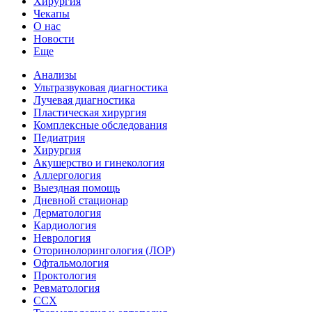
Хирургия
Чекапы
О нас
Новости
Еще
Анализы
Ультразвуковая диагностика
Лучевая диагностика
Пластическая хирургия
Комплексные обследования
Педиатрия
Хирургия
Акушерство и гинекология
Аллергология
Выездная помощь
Дневной стационар
Дерматология
Кардиология
Неврология
Оторинолорингология (ЛОР)
Офтальмология
Проктология
Ревматология
ССХ