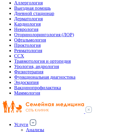
Аллергология
Выездная помощь
Дневной стационар
Дерматология
Кардиология
Неврология
Оторинолорингология (ЛОР)
Офтальмология
Проктология
Ревматология
ССХ
Травмотология и ортопедия
Урология, андрология
Физиотерапия
Функциональная диагностика
Эндоскопия
Вакцинопрофилактика
Маммология
Услуги
Анализы