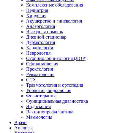
Комплексные обследования
Педиатрия
Хирургия
Акушерство и гинекология
Аллергология
Выездная помощь
Дневной стационар
Дерматология
Кардиология
Неврология
Оторинолорингология (ЛОР)
Офтальмология
Проктология
Ревматология
ССХ
Травмотология и ортопедия
Урология, андрология
Физиотерапия
Функциональная диагностика
Эндоскопия
Вакцинопрофилактика
Маммология
Врачи
Анализы