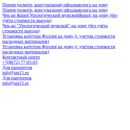
Прием (осмотр, консультация) офтальмолога на дому
Прием (осмотр, консультация) офтальмолога на дому
Чек-ап &quot;Урологический мужской&quot; на дому (без
учёта стоимости выезда)
Чек-ап "Урологический мужской" на дому (без учёта
стоимости выезда)
Установка катетера Фоллея на дому (с учетом стоимости
расходных материалов)
Установка катетера Фоллея на дому (с учетом стоимости
расходных материалов)
Контактный центр
+7(8672) 77-03-03
Для пациентов
info@sm15.ru
Для партнеров
info@sm15.ru