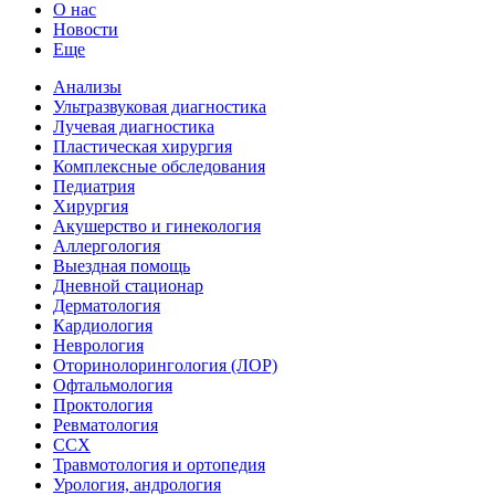
О нас
Новости
Еще
Анализы
Ультразвуковая диагностика
Лучевая диагностика
Пластическая хирургия
Комплексные обследования
Педиатрия
Хирургия
Акушерство и гинекология
Аллергология
Выездная помощь
Дневной стационар
Дерматология
Кардиология
Неврология
Оторинолорингология (ЛОР)
Офтальмология
Проктология
Ревматология
ССХ
Травмотология и ортопедия
Урология, андрология