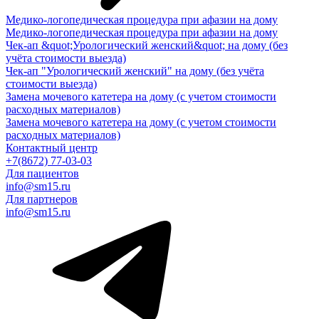
Медико-логопедическая процедура при афазии на дому
Медико-логопедическая процедура при афазии на дому
Чек-ап &quot;Урологический женский&quot; на дому (без
учёта стоимости выезда)
Чек-ап "Урологический женский" на дому (без учёта
стоимости выезда)
Замена мочевого катетера на дому (с учетом стоимости
расходных материалов)
Замена мочевого катетера на дому (с учетом стоимости
расходных материалов)
Контактный центр
+7(8672) 77-03-03
Для пациентов
info@sm15.ru
Для партнеров
info@sm15.ru