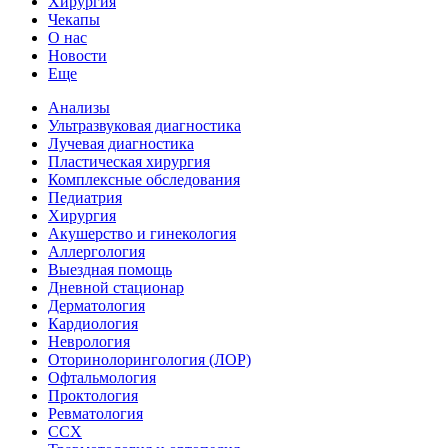
Хирургия
Чекапы
О нас
Новости
Еще
Анализы
Ультразвуковая диагностика
Лучевая диагностика
Пластическая хирургия
Комплексные обследования
Педиатрия
Хирургия
Акушерство и гинекология
Аллергология
Выездная помощь
Дневной стационар
Дерматология
Кардиология
Неврология
Оторинолорингология (ЛОР)
Офтальмология
Проктология
Ревматология
ССХ