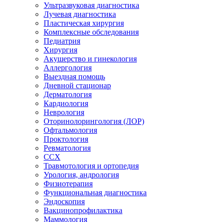
Ультразвуковая диагностика
Лучевая диагностика
Пластическая хирургия
Комплексные обследования
Педиатрия
Хирургия
Акушерство и гинекология
Аллергология
Выездная помощь
Дневной стационар
Дерматология
Кардиология
Неврология
Оторинолорингология (ЛОР)
Офтальмология
Проктология
Ревматология
ССХ
Травмотология и ортопедия
Урология, андрология
Физиотерапия
Функциональная диагностика
Эндоскопия
Вакцинопрофилактика
Маммология