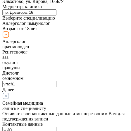
Эльхотово, ул. Кирова, 166Б/У
Медцентр, клиника
Выберите специализацию
Аллерголог-иммунолог
Возраст от 18 лет
Аллерголог
врач молодец
Рентгенолог
ааа
окулист
щащущи
Диетолг
омномном
Далее
Семейная медицина
Запись к специалисту
Оставьте свои контактные данные и мы перезвоним Вам для
подтверждения записи
Контактные данные