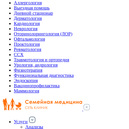
Аллергология
Выездная помощь
Дневной стационар
Дерматология
Кардиология
Неврология
Оторинолорингология (ЛОР)
Офтальмология
Проктология
Ревматология
ССХ
Травмотология и ортопедия
Урология, андрология
Физиотерапия
Функциональная диагностика
Эндоскопия
Вакцинопрофилактика
Маммология
Услуги
Анализы