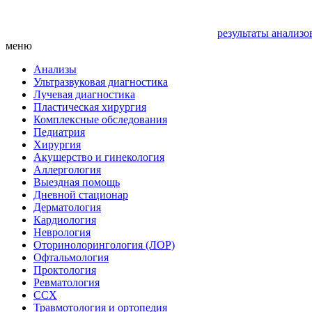
результаты анализо
меню
Анализы
Ультразвуковая диагностика
Лучевая диагностика
Пластическая хирургия
Комплексные обследования
Педиатрия
Хирургия
Акушерство и гинекология
Аллергология
Выездная помощь
Дневной стационар
Дерматология
Кардиология
Неврология
Оторинолорингология (ЛОР)
Офтальмология
Проктология
Ревматология
ССХ
Травмотология и ортопедия