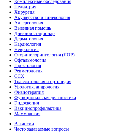
Комплексные обследования
Педиатрия
Хирургия
Акушерство и гинекология
Аллергология
Выездная помощь
Дневной стационар
Дерматология
Кардиология
Неврология
Оторинолорингология (ЛОР)
Офтальмология
Проктология
Ревматология
ССХ
Травмотология и ортопедия
Урология, андрология
Физиотерапия
Функциональная диагностика
Эндоскопия
Вакцинопрофилактика
Маммология
Вакансии
Часто задаваемые вопросы