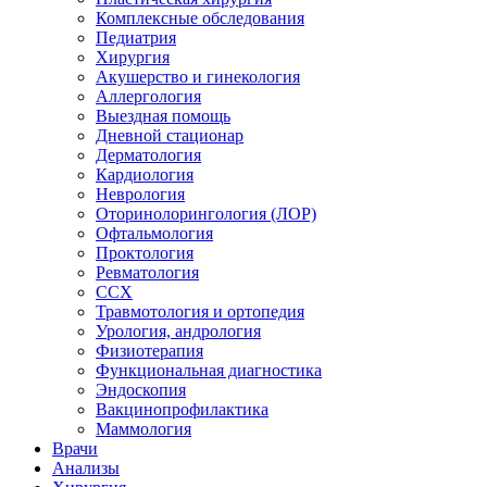
Комплексные обследования
Педиатрия
Хирургия
Акушерство и гинекология
Аллергология
Выездная помощь
Дневной стационар
Дерматология
Кардиология
Неврология
Оторинолорингология (ЛОР)
Офтальмология
Проктология
Ревматология
ССХ
Травмотология и ортопедия
Урология, андрология
Физиотерапия
Функциональная диагностика
Эндоскопия
Вакцинопрофилактика
Маммология
Врачи
Анализы