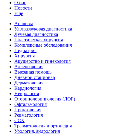
О нас
Новости
Еще
Анализы
Ультразвуковая диагностика
Лучевая диагностика
Пластическая хирургия
Комплексные обследования
Педиатрия
Хирургия
Акушерство и гинекология
Аллергология
Выездная помощь
Дневной стационар
Дерматология
Кардиология
Неврология
Оторинолорингология (ЛОР)
Офтальмология
Проктология
Ревматология
ССХ
Травмотология и ортопедия
Урология, андрология