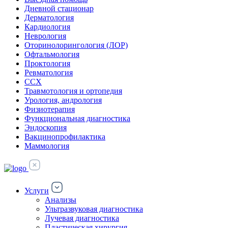
Дневной стационар
Дерматология
Кардиология
Неврология
Оторинолорингология (ЛОР)
Офтальмология
Проктология
Ревматология
ССХ
Травмотология и ортопедия
Урология, андрология
Физиотерапия
Функциональная диагностика
Эндоскопия
Вакцинопрофилактика
Маммология
Услуги
Анализы
Ультразвуковая диагностика
Лучевая диагностика
Пластическая хирургия