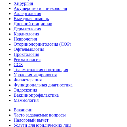
Хирургия
Акушерство и гинекология
Аллергология
Выездная помощь
Дневной стационар
Дерматология
Кардиология
Неврология
Оторинолорингология (ЛОР)
Офтальмология
Проктология
Ревматология
ССХ
Травмотология и ортопедия
Урология, андрология
Физиотерапия
Функциональная диагностика
Эндоскопия
Вакцинопрофилактика
Маммология
Вакансии
Часто задаваемые вопросы
Налоговый вычет
Услуги для юридических лиц