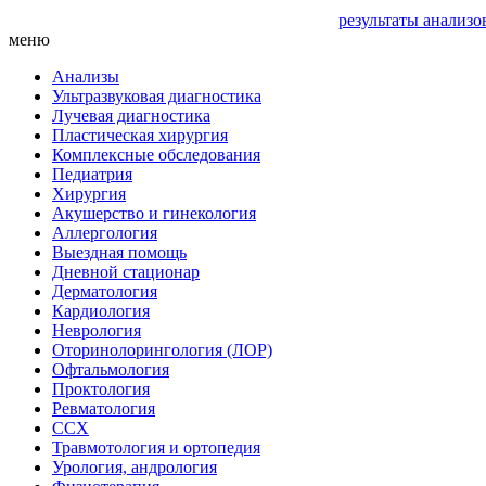
результаты анализо
меню
Анализы
Ультразвуковая диагностика
Лучевая диагностика
Пластическая хирургия
Комплексные обследования
Педиатрия
Хирургия
Акушерство и гинекология
Аллергология
Выездная помощь
Дневной стационар
Дерматология
Кардиология
Неврология
Оторинолорингология (ЛОР)
Офтальмология
Проктология
Ревматология
ССХ
Травмотология и ортопедия
Урология, андрология