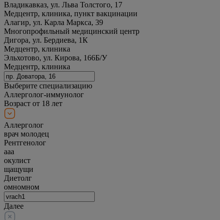
Владикавказ, ул. Льва Толстого, 17
Медцентр, клиника, пункт вакцинации
Алагир, ул. Карла Маркса, 39
Многопрофильный медицинский центр
Дигора, ул. Бердиева, 1К
Медцентр, клиника
Эльхотово, ул. Кирова, 166Б/У
Медцентр, клиника
Выберите специализацию
Аллерголог-иммунолог
Возраст от 18 лет
Аллерголог
врач молодец
Рентгенолог
ааа
окулист
щащущи
Диетолг
омномном
Далее