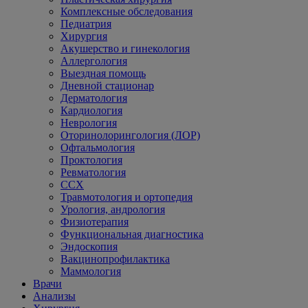
Комплексные обследования
Педиатрия
Хирургия
Акушерство и гинекология
Аллергология
Выездная помощь
Дневной стационар
Дерматология
Кардиология
Неврология
Оторинолорингология (ЛОР)
Офтальмология
Проктология
Ревматология
ССХ
Травмотология и ортопедия
Урология, андрология
Физиотерапия
Функциональная диагностика
Эндоскопия
Вакцинопрофилактика
Маммология
Врачи
Анализы