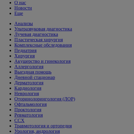
О нас
Новости
Еще
Анализы
Ультразвуковая диагностика
Лучевая диагностика
Пластическая хирургия
Комплексные обследования
Педиатрия
Хирургия
Акушерство и гинекология
Аллергология
Выездная помощь
Дневной стационар
Дерматология
Кардиология
Неврология
Оторинолорингология (ЛОР)
Офтальмология
Проктология
Ревматология
ССХ
Травмотология и ортопедия
Урология, андрология