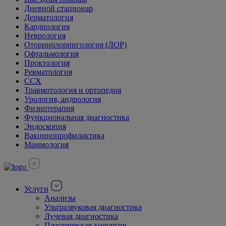
Дневной стационар
Дерматология
Кардиология
Неврология
Оторинолорингология (ЛОР)
Офтальмология
Проктология
Ревматология
ССХ
Травмотология и ортопедия
Урология, андрология
Физиотерапия
Функциональная диагностика
Эндоскопия
Вакцинопрофилактика
Маммология
Услуги
Анализы
Ультразвуковая диагностика
Лучевая диагностика
Пластическая хирургия