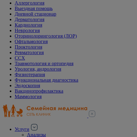
Аллергология
Выездная помощь
Дневной стационар
Дерматология
Кардиология
Неврология
Оторинолорингология (ЛОР)
Офтальмология
Проктология
Ревматология
ССХ
Травмотология и ортопедия
Урология, андрология
Физиотерапия
Функциональная диагностика
Эндоскопия
Вакцинопрофилактика
Маммология
Услуги
Анализы