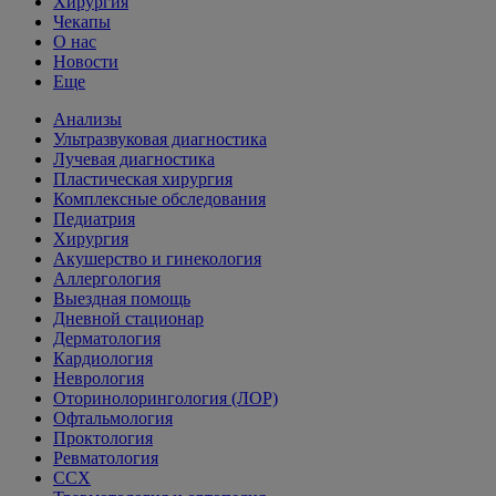
Хирургия
Чекапы
О нас
Новости
Еще
Анализы
Ультразвуковая диагностика
Лучевая диагностика
Пластическая хирургия
Комплексные обследования
Педиатрия
Хирургия
Акушерство и гинекология
Аллергология
Выездная помощь
Дневной стационар
Дерматология
Кардиология
Неврология
Оторинолорингология (ЛОР)
Офтальмология
Проктология
Ревматология
ССХ