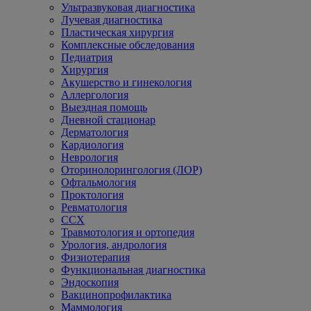
Ультразвуковая диагностика
Лучевая диагностика
Пластическая хирургия
Комплексные обследования
Педиатрия
Хирургия
Акушерство и гинекология
Аллергология
Выездная помощь
Дневной стационар
Дерматология
Кардиология
Неврология
Оторинолорингология (ЛОР)
Офтальмология
Проктология
Ревматология
ССХ
Травмотология и ортопедия
Урология, андрология
Физиотерапия
Функциональная диагностика
Эндоскопия
Вакцинопрофилактика
Маммология