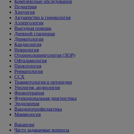
Комплексные обследования
Педиатрия
Хирургия
Акушерство и гинекология
Аллергология
Выездная помощь
Дневной стационар
Дерматология
Кардиология
Неврология
Оторинолорингология (ЛОР)
Офтальмология
Проктология
Ревматология
ССХ
Травмотология и ортопедия
Урология, андрология
Физиотерапия
Функциональная диагностика
Эндоскопия
Вакцинопрофилактика
Маммология
Вакансии
Часто задаваемые вопросы