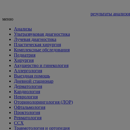
результаты анализо
меню
Анализы
Ультразвуковая диагностика
Лучевая диагностика
Пластическая хирургия
Комплексные обследования
Педиатрия
Хирургия
Акушерство и гинекология
Аллергология
Выездная помощь
Дневной стационар
Дерматология
Кардиология
Неврология
Оторинолорингология (ЛОР)
Офтальмология
Проктология
Ревматология
ССХ
Травмотология и ортопедия