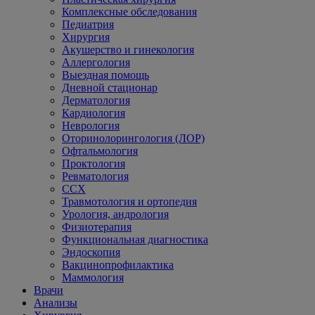
Комплексные обследования
Педиатрия
Хирургия
Акушерство и гинекология
Аллергология
Выездная помощь
Дневной стационар
Дерматология
Кардиология
Неврология
Оторинолорингология (ЛОР)
Офтальмология
Проктология
Ревматология
ССХ
Травмотология и ортопедия
Урология, андрология
Физиотерапия
Функциональная диагностика
Эндоскопия
Вакцинопрофилактика
Маммология
Врачи
Анализы