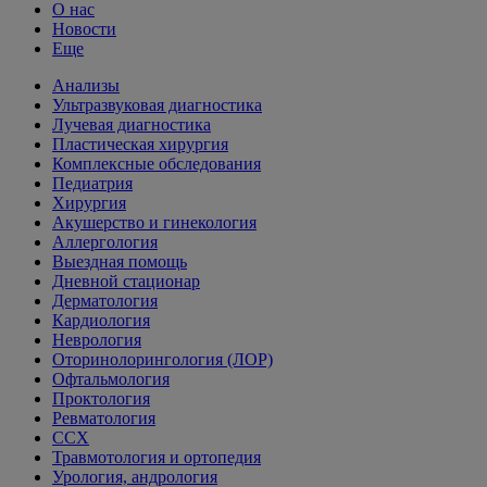
О нас
Новости
Еще
Анализы
Ультразвуковая диагностика
Лучевая диагностика
Пластическая хирургия
Комплексные обследования
Педиатрия
Хирургия
Акушерство и гинекология
Аллергология
Выездная помощь
Дневной стационар
Дерматология
Кардиология
Неврология
Оторинолорингология (ЛОР)
Офтальмология
Проктология
Ревматология
ССХ
Травмотология и ортопедия
Урология, андрология