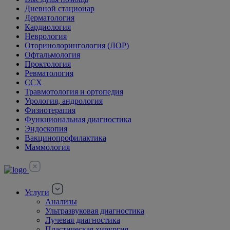
Дневной стационар
Дерматология
Кардиология
Неврология
Оторинолорингология (ЛОР)
Офтальмология
Проктология
Ревматология
ССХ
Травмотология и ортопедия
Урология, андрология
Физиотерапия
Функциональная диагностика
Эндоскопия
Вакцинопрофилактика
Маммология
Услуги
Анализы
Ультразвуковая диагностика
Лучевая диагностика
Пластическая хирургия