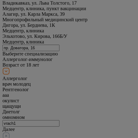
Владикавказ, ул. Льва Толстого, 17
Медцентр, клиника, пункт вакцинации
Алагир, ул. Карла Маркса, 39
Многопрофильный медицинский центр
Дигора, ул. Бердиева, 1К
Медцентр, клиника
Эльхотово, ул. Кирова, 166Б/У
Медцентр, клиника
Выберите специализацию
Аллерголог-иммунолог
Возраст от 18 лет
Аллерголог
врач молодец
Рентгенолог
ааа
окулист
щащущи
Диетолг
омномном
Далее