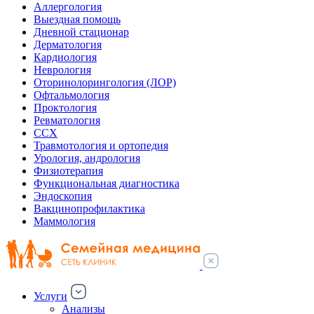
Аллергология
Выездная помощь
Дневной стационар
Дерматология
Кардиология
Неврология
Оторинолорингология (ЛОР)
Офтальмология
Проктология
Ревматология
ССХ
Травмотология и ортопедия
Урология, андрология
Физиотерапия
Функциональная диагностика
Эндоскопия
Вакцинопрофилактика
Маммология
Услуги
Анализы