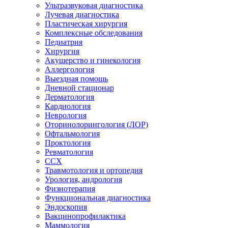
Ультразвуковая диагностика
Лучевая диагностика
Пластическая хирургия
Комплексные обследования
Педиатрия
Хирургия
Акушерство и гинекология
Аллергология
Выездная помощь
Дневной стационар
Дерматология
Кардиология
Неврология
Оторинолорингология (ЛОР)
Офтальмология
Проктология
Ревматология
ССХ
Травмотология и ортопедия
Урология, андрология
Физиотерапия
Функциональная диагностика
Эндоскопия
Вакцинопрофилактика
Маммология