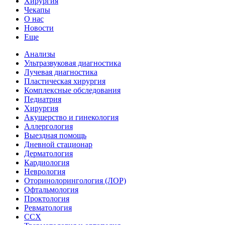
Хирургия
Чекапы
О нас
Новости
Еще
Анализы
Ультразвуковая диагностика
Лучевая диагностика
Пластическая хирургия
Комплексные обследования
Педиатрия
Хирургия
Акушерство и гинекология
Аллергология
Выездная помощь
Дневной стационар
Дерматология
Кардиология
Неврология
Оторинолорингология (ЛОР)
Офтальмология
Проктология
Ревматология
ССХ