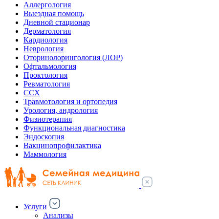
Аллергология
Выездная помощь
Дневной стационар
Дерматология
Кардиология
Неврология
Оторинолорингология (ЛОР)
Офтальмология
Проктология
Ревматология
ССХ
Травмотология и ортопедия
Урология, андрология
Физиотерапия
Функциональная диагностика
Эндоскопия
Вакцинопрофилактика
Маммология
Услуги
Анализы