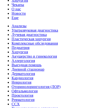
Хирургия
Чекапы
О нас
Новости
Еще
Анализы
Ультразвуковая диагностика
Лучевая диагностика
Пластическая хирургия
Комплексные обследования
Педиатрия
Хирургия
Акушерство и гинекология
Аллергология
Выездная помощь
Дневной стационар
Дерматология
Кардиология
Неврология
Оторинолорингология (ЛОР)
Офтальмология
Проктология
Ревматология
ССХ