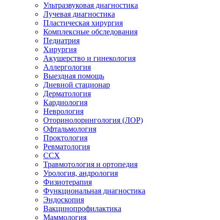
Ультразвуковая диагностика
Лучевая диагностика
Пластическая хирургия
Комплексные обследования
Педиатрия
Хирургия
Акушерство и гинекология
Аллергология
Выездная помощь
Дневной стационар
Дерматология
Кардиология
Неврология
Оторинолорингология (ЛОР)
Офтальмология
Проктология
Ревматология
ССХ
Травмотология и ортопедия
Урология, андрология
Физиотерапия
Функциональная диагностика
Эндоскопия
Вакцинопрофилактика
Маммология