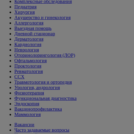
Комплексные обследования
Педиатрия
Хирургия
Акушерство и гинекология
Аллергология
Выездная помощь
Дневной стационар
Дерматология
Кардиология
Неврология
Оторинолорингология (ЛОР)
Офтальмология
Проктология
Ревматология
ССХ
Травмотология и ортопедия
Урология, андрология
Физиотерапия
Функциональная диагностика
Эндоскопия
Вакцинопрофилактика
Маммология
Вакансии
Часто задаваемые вопросы