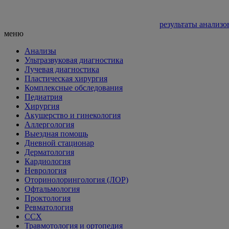
результаты анализо
меню
Анализы
Ультразвуковая диагностика
Лучевая диагностика
Пластическая хирургия
Комплексные обследования
Педиатрия
Хирургия
Акушерство и гинекология
Аллергология
Выездная помощь
Дневной стационар
Дерматология
Кардиология
Неврология
Оторинолорингология (ЛОР)
Офтальмология
Проктология
Ревматология
ССХ
Травмотология и ортопедия