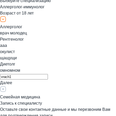
Выберите специализацию
Аллерголог-иммунолог
Возраст от 18 лет
Аллерголог
врач молодец
Рентгенолог
ааа
окулист
щащущи
Диетолг
омномном
Далее
Семейная медицина
Запись к специалисту
Оставьте свои контактные данные и мы перезвоним Вам
для подтверждения записи