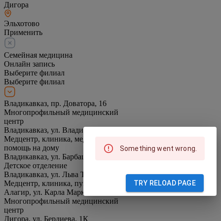
Дигора
Эльхотово
Применить
Семейная медицина
Онлайн запись
Выберите филиал
Выберите филиал
Владикавказ, пр. Доватора, 16
Многопрофильный медицинский
центр
Владикавказ, ул. Владикавказская, 7
Медцентр, клиника, медицинская
помощь на дому
Something went wrong.
Владикавказ, ул. Барбашова, 46А
Детское отделение
Владикавказ, ул. Льва Толстого, 17
TRY RELOAD PAGE
Медцентр, клиника, пункт вакцинации
Алагир, ул. Карла Маркса, 39
Многопрофильный медицинский
центр
Дигора, ул. Бердиева, 1К