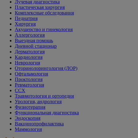
Лучевая диагностика
Пластическая хирургия
Комплексные обследования
Педиатрия
Хирургия
Акушерство и гинекология
Аллергология
Выездная помощь
Дневной стационар
Дерматология
Кардиология
Неврология
Оторинолорингология (ЛОР)
Офтальмология
Проктология
Ревматология
ССХ
Травмотология и ортопедия
Урология, андрология
Физиотерапия
Функциональная диагностика
Эндоскопия
Вакцинопрофилактика
Маммология