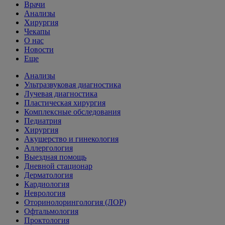
Врачи
Анализы
Хирургия
Чекапы
О нас
Новости
Еще
Анализы
Ультразвуковая диагностика
Лучевая диагностика
Пластическая хирургия
Комплексные обследования
Педиатрия
Хирургия
Акушерство и гинекология
Аллергология
Выездная помощь
Дневной стационар
Дерматология
Кардиология
Неврология
Оторинолорингология (ЛОР)
Офтальмология
Проктология