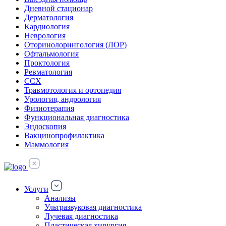
Дневной стационар
Дерматология
Кардиология
Неврология
Оторинолорингология (ЛОР)
Офтальмология
Проктология
Ревматология
ССХ
Травмотология и ортопедия
Урология, андрология
Физиотерапия
Функциональная диагностика
Эндоскопия
Вакцинопрофилактика
Маммология
Услуги
Анализы
Ультразвуковая диагностика
Лучевая диагностика
Пластическая хирургия