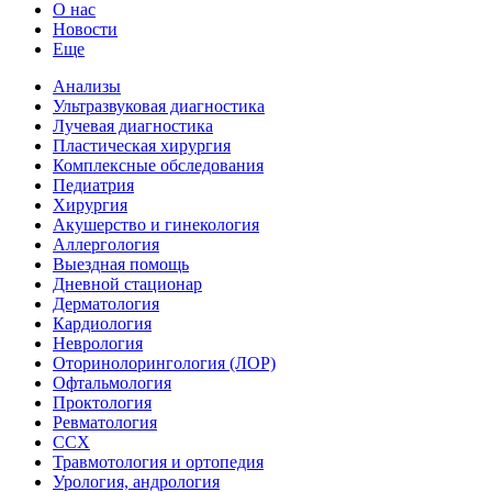
О нас
Новости
Еще
Анализы
Ультразвуковая диагностика
Лучевая диагностика
Пластическая хирургия
Комплексные обследования
Педиатрия
Хирургия
Акушерство и гинекология
Аллергология
Выездная помощь
Дневной стационар
Дерматология
Кардиология
Неврология
Оторинолорингология (ЛОР)
Офтальмология
Проктология
Ревматология
ССХ
Травмотология и ортопедия
Урология, андрология