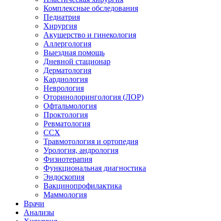
Комплексные обследования
Педиатрия
Хирургия
Акушерство и гинекология
Аллергология
Выездная помощь
Дневной стационар
Дерматология
Кардиология
Неврология
Оторинолорингология (ЛОР)
Офтальмология
Проктология
Ревматология
ССХ
Травмотология и ортопедия
Урология, андрология
Физиотерапия
Функциональная диагностика
Эндоскопия
Вакцинопрофилактика
Маммология
Врачи
Анализы