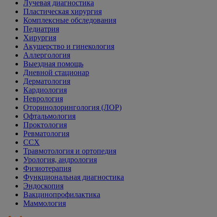
Лучевая диагностика
Пластическая хирургия
Комплексные обследования
Педиатрия
Хирургия
Акушерство и гинекология
Аллергология
Выездная помощь
Дневной стационар
Дерматология
Кардиология
Неврология
Оторинолорингология (ЛОР)
Офтальмология
Проктология
Ревматология
ССХ
Травмотология и ортопедия
Урология, андрология
Физиотерапия
Функциональная диагностика
Эндоскопия
Вакцинопрофилактика
Маммология