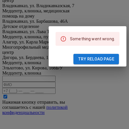
центр
Владикавказ, ул. Владикавказская, 7
Медцентр, клиника, медицинская
помощь на дому
Владикавказ, ул. Барбашова, 46А
Детское отделение
Владикавказ, ул. Льва Толстого, 17
Медцентр, клиника, пункт вакцинации
Something went wrong.
Алагир, ул. Карла Маркса, 39
Многопрофильный медицинский
центр
Дигора, ул. Бердиева, 1К
TRY RELOAD PAGE
Медцентр, клиника
Эльхотово, ул. Кирова, 166Б/У
Медцентр, клиника
Нажимая кнопку отправить, вы
соглашаетесь с нашей
политикой
конфиденциальности