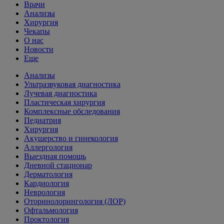
Врачи
Анализы
Хирургия
Чекапы
О нас
Новости
Еще
Анализы
Ультразвуковая диагностика
Лучевая диагностика
Пластическая хирургия
Комплексные обследования
Педиатрия
Хирургия
Акушерство и гинекология
Аллергология
Выездная помощь
Дневной стационар
Дерматология
Кардиология
Неврология
Оторинолорингология (ЛОР)
Офтальмология
Проктология