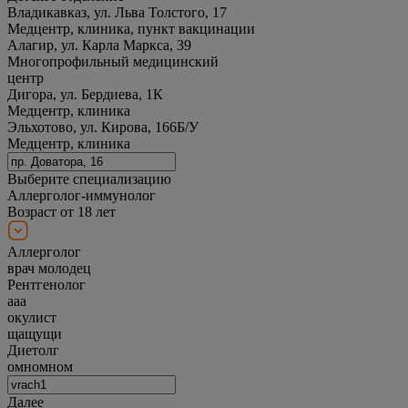
Владикавказ, ул. Льва Толстого, 17
Медцентр, клиника, пункт вакцинации
Алагир, ул. Карла Маркса, 39
Многопрофильный медицинский
центр
Дигора, ул. Бердиева, 1К
Медцентр, клиника
Эльхотово, ул. Кирова, 166Б/У
Медцентр, клиника
Выберите специализацию
Аллерголог-иммунолог
Возраст от 18 лет
Аллерголог
врач молодец
Рентгенолог
ааа
окулист
щащущи
Диетолг
омномном
Далее