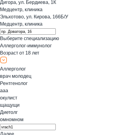
Дигора, ул. Бердиева, 1К
Медцентр, клиника
Эльхотово, ул. Кирова, 166Б/У
Медцентр, клиника
Выберите специализацию
Аллерголог-иммунолог
Возраст от 18 лет
Аллерголог
врач молодец
Рентгенолог
ааа
окулист
щащущи
Диетолг
омномном
Далее