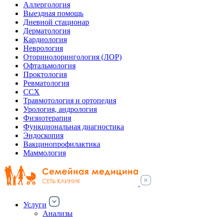
Аллергология
Выездная помощь
Дневной стационар
Дерматология
Кардиология
Неврология
Оторинолорингология (ЛОР)
Офтальмология
Проктология
Ревматология
ССХ
Травмотология и ортопедия
Урология, андрология
Физиотерапия
Функциональная диагностика
Эндоскопия
Вакцинопрофилактика
Маммология
Услуги
Анализы