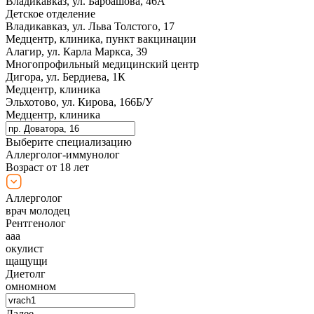
Владикавказ, ул. Барбашова, 46А
Детское отделение
Владикавказ, ул. Льва Толстого, 17
Медцентр, клиника, пункт вакцинации
Алагир, ул. Карла Маркса, 39
Многопрофильный медицинский центр
Дигора, ул. Бердиева, 1К
Медцентр, клиника
Эльхотово, ул. Кирова, 166Б/У
Медцентр, клиника
Выберите специализацию
Аллерголог-иммунолог
Возраст от 18 лет
Аллерголог
врач молодец
Рентгенолог
ааа
окулист
щащущи
Диетолг
омномном
Далее