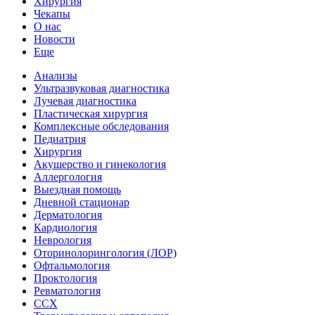
Хирургия
Чекапы
О нас
Новости
Еще
Анализы
Ультразвуковая диагностика
Лучевая диагностика
Пластическая хирургия
Комплексные обследования
Педиатрия
Хирургия
Акушерство и гинекология
Аллергология
Выездная помощь
Дневной стационар
Дерматология
Кардиология
Неврология
Оторинолорингология (ЛОР)
Офтальмология
Проктология
Ревматология
ССХ