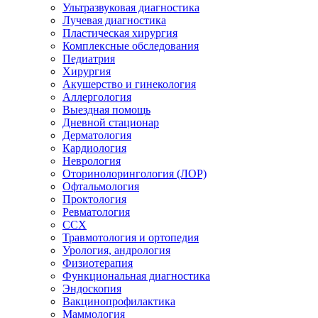
Ультразвуковая диагностика
Лучевая диагностика
Пластическая хирургия
Комплексные обследования
Педиатрия
Хирургия
Акушерство и гинекология
Аллергология
Выездная помощь
Дневной стационар
Дерматология
Кардиология
Неврология
Оторинолорингология (ЛОР)
Офтальмология
Проктология
Ревматология
ССХ
Травмотология и ортопедия
Урология, андрология
Физиотерапия
Функциональная диагностика
Эндоскопия
Вакцинопрофилактика
Маммология