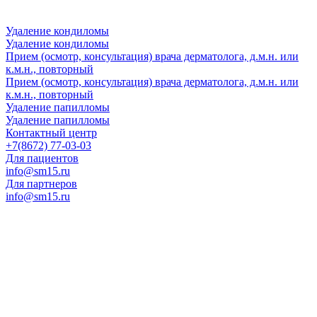
Удаление кондиломы
Удаление кондиломы
Прием (осмотр, консультация) врача дерматолога, д.м.н. или
к.м.н., повторный
Прием (осмотр, консультация) врача дерматолога, д.м.н. или
к.м.н., повторный
Удаление папилломы
Удаление папилломы
Контактный центр
+7(8672) 77-03-03
Для пациентов
info@sm15.ru
Для партнеров
info@sm15.ru