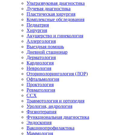
Ультразвуковая диагностика
Лучевая диагностика
Пластическая хирургия
Комплексные обследования
Педиатрия
Хирургия
Акушерство и гинекология
Аллергология
Выездная помощь
Дневной стационар
Дерматология
Кардиология
Неврология
Оторинолорингология (ЛОР)
Офтальмология
Проктология
Ревматология
ССХ
Травмотология и ортопедия
Урология, андрология
Физиотерапия
Функциональная диагностика
Эндоскопия
Вакцинопрофилактика
Маммология