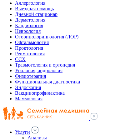
Аллергология
Выездная помощь
Дневной стационар
Дерматология
Кардиология
Неврология
Оторинолорингология (ЛОР)
Офтальмология
Проктология
Ревматология
ССХ
Травмотология и ортопедия
Урология, андрология
Физиотерапия
Функциональная диагностика
Эндоскопия
Вакцинопрофилактика
Маммология
Услуги
Анализы