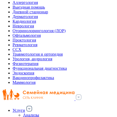
Аллергология
Выездная помощь
Дневной стационар
Дерматология
Кардиология
Неврология
Оторинолорингология (ЛОР)
Офтальмология
Проктология
Ревматология
ССХ
Травмотология и ортопедия
Урология, андрология
Физиотерапия
Функциональная диагностика
Эндоскопия
Вакцинопрофилактика
Маммология
Услуги
Анализы