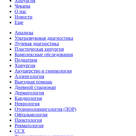
Хирургия
Чекапы
О нас
Новости
Еще
Анализы
Ультразвуковая диагностика
Лучевая диагностика
Пластическая хирургия
Комплексные обследования
Педиатрия
Хирургия
Акушерство и гинекология
Аллергология
Выездная помощь
Дневной стационар
Дерматология
Кардиология
Неврология
Оторинолорингология (ЛОР)
Офтальмология
Проктология
Ревматология
ССХ