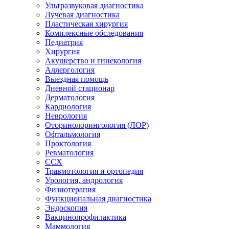
Ультразвуковая диагностика
Лучевая диагностика
Пластическая хирургия
Комплексные обследования
Педиатрия
Хирургия
Акушерство и гинекология
Аллергология
Выездная помощь
Дневной стационар
Дерматология
Кардиология
Неврология
Оторинолорингология (ЛОР)
Офтальмология
Проктология
Ревматология
ССХ
Травмотология и ортопедия
Урология, андрология
Физиотерапия
Функциональная диагностика
Эндоскопия
Вакцинопрофилактика
Маммология