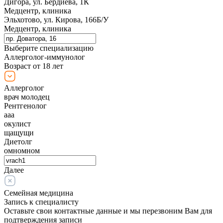
Дигора, ул. Бердиева, 1К
Медцентр, клиника
Эльхотово, ул. Кирова, 166Б/У
Медцентр, клиника
Выберите специализацию
Аллерголог-иммунолог
Возраст от 18 лет
Аллерголог
врач молодец
Рентгенолог
ааа
окулист
щащущи
Диетолг
омномном
Далее
Семейная медицина
Запись к специалисту
Оставьте свои контактные данные и мы перезвоним Вам для
подтверждения записи