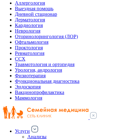
Аллергология
Выездная помощь
Дневной стационар
Дерматология
Кардиология
Неврология
Оторинолорингология (ЛОР)
Офтальмология
Проктология
Ревматология
ССХ
Травмотология и ортопедия
Урология, андрология
Физиотерапия
Функциональная диагностика
Эндоскопия
Вакцинопрофилактика
Маммология
Услуги
Анализы