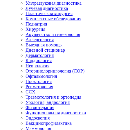
Ультразвуковая диагностика
Лучевая диагностика
Пластическая хирургия
Комплексные обследования
Педиатрия
Хирургия
Акушерство и гинекология
Аллергология
Выездная помощь
Дневной стационар
Дерматология
Кардиология
Неврология
Оторинолорингология (ЛОР)
Офтальмология
Проктология
Ревматология
ССХ
Травмотология и ортопедия
Урология, андрология
Физиотерапия
Функциональная диагностика
Эндоскопия
Вакцинопрофилактика
Маммология