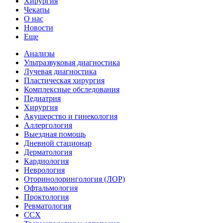
Хирургия
Чекапы
О нас
Новости
Еще
Анализы
Ультразвуковая диагностика
Лучевая диагностика
Пластическая хирургия
Комплексные обследования
Педиатрия
Хирургия
Акушерство и гинекология
Аллергология
Выездная помощь
Дневной стационар
Дерматология
Кардиология
Неврология
Оторинолорингология (ЛОР)
Офтальмология
Проктология
Ревматология
ССХ