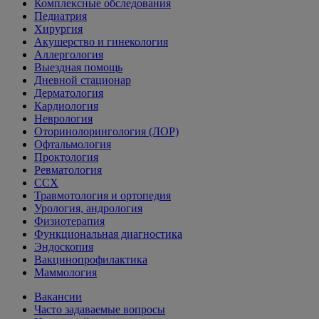
Комплексные обследования
Педиатрия
Хирургия
Акушерство и гинекология
Аллергология
Выездная помощь
Дневной стационар
Дерматология
Кардиология
Неврология
Оторинолорингология (ЛОР)
Офтальмология
Проктология
Ревматология
ССХ
Травмотология и ортопедия
Урология, андрология
Физиотерапия
Функциональная диагностика
Эндоскопия
Вакцинопрофилактика
Маммология
Вакансии
Часто задаваемые вопросы