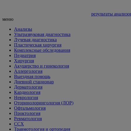
результаты анализо
меню
Анализы
Ультразвуковая диагностика
Лучевая диагностика
Пластическая хирургия
Комплексные обследования
Педиатрия
Хирургия
Акушерство и гинекология
Аллергология
Выездная помощь
Дневной стационар
Дерматология
Кардиология
Неврология
Оторинолорингология (ЛОР)
Офтальмология
Проктология
Ревматология
ССХ
Травмотология и ортопедия