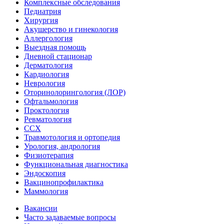
Комплексные обследования
Педиатрия
Хирургия
Акушерство и гинекология
Аллергология
Выездная помощь
Дневной стационар
Дерматология
Кардиология
Неврология
Оторинолорингология (ЛОР)
Офтальмология
Проктология
Ревматология
ССХ
Травмотология и ортопедия
Урология, андрология
Физиотерапия
Функциональная диагностика
Эндоскопия
Вакцинопрофилактика
Маммология
Вакансии
Часто задаваемые вопросы