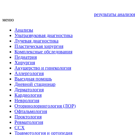
результаты анализо
меню
Анализы
Ультразвуковая диагностика
Лучевая диагностика
Пластическая хирургия
Комплексные обследования
Педиатрия
Хирургия
Акушерство и гинекология
Аллергология
Выездная помощь
Дневной стационар
Дерматология
Кардиология
Неврология
Оторинолорингология (ЛОР)
Офтальмология
Проктология
Ревматология
ССХ
Травмотология и ортопедия