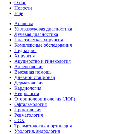
О нас
Новости
Еще
Анализы
Ультразвуковая диагностика
Лучевая диагностика
Пластическая хирургия
Комплексные обследования
Педиатрия
Хирургия
Акушерство и гинекология
Аллергология
Выездная помощь
Дневной стационар
Дерматология
Кардиология
Неврология
Оторинолорингология (ЛОР)
Офтальмология
Проктология
Ревматология
ССХ
Травмотология и ортопедия
Урология, андрология