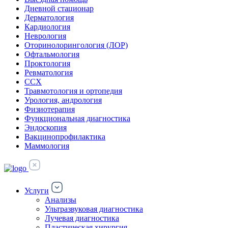
Дневной стационар
Дерматология
Кардиология
Неврология
Оторинолорингология (ЛОР)
Офтальмология
Проктология
Ревматология
ССХ
Травмотология и ортопедия
Урология, андрология
Физиотерапия
Функциональная диагностика
Эндоскопия
Вакцинопрофилактика
Маммология
Услуги
Анализы
Ультразвуковая диагностика
Лучевая диагностика
Пластическая хирургия