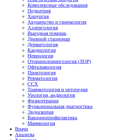
Комплексные обследования
Педиатрия
Хирургия
Акушерство и гинекология
Аллергология
Выездная помощь
Дневной стационар
Дерматология
Кардиология
Неврология
Оторинолорингология (ЛОР)
Офтальмология
Проктология
Ревматология
ССХ
Травмотология и ортопедия
Урология, андрология
Физиотерапия
Функциональная диагностика
Эндоскопия
Вакцинопрофилактика
Маммология
Врачи
Анализы