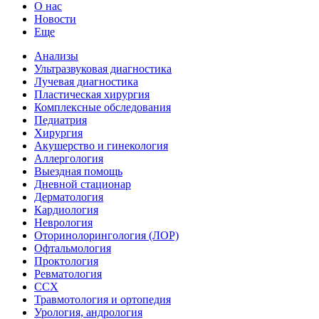
О нас
Новости
Еще
Анализы
Ультразвуковая диагностика
Лучевая диагностика
Пластическая хирургия
Комплексные обследования
Педиатрия
Хирургия
Акушерство и гинекология
Аллергология
Выездная помощь
Дневной стационар
Дерматология
Кардиология
Неврология
Оторинолорингология (ЛОР)
Офтальмология
Проктология
Ревматология
ССХ
Травмотология и ортопедия
Урология, андрология