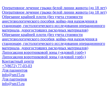
Оперативное лечение грыжи белой линии живота (до 18 лет)
Оперативное лечение грыжи белой линии живота (до 18 лет)
Обрезание крайней плоти (без учета стоимости
анестезиологического пособия, койко-дня нахождения в
стационаре, гистологического исследования операционного
материала, дорогостоящих расходных материалов)
Обрезание крайней плоти (без учета стоимости
анестезиологического пособия, койко-дня нахождения в
стационаре, гистологического исследования операционного
материала, дорогостоящих расходных материалов)
Липосакция воротниковой зоны («вдовий горб»)
Липосакция воротниковой зоны («вдовий горб»)
Контактный центр
+7(8672) 77-03-03
Для пациентов
info@sm15.ru
Для партнеров
info@sm15.ru