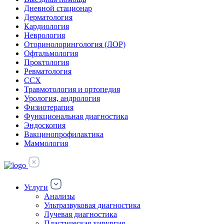
Дневной стационар
Дерматология
Кардиология
Неврология
Оторинолорингология (ЛОР)
Офтальмология
Проктология
Ревматология
ССХ
Травмотология и ортопедия
Урология, андрология
Физиотерапия
Функциональная диагностика
Эндоскопия
Вакцинопрофилактика
Маммология
Услуги
Анализы
Ультразвуковая диагностика
Лучевая диагностика
Пластическая хирургия