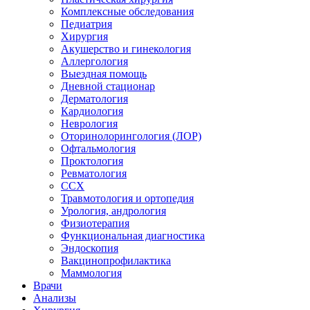
Комплексные обследования
Педиатрия
Хирургия
Акушерство и гинекология
Аллергология
Выездная помощь
Дневной стационар
Дерматология
Кардиология
Неврология
Оторинолорингология (ЛОР)
Офтальмология
Проктология
Ревматология
ССХ
Травмотология и ортопедия
Урология, андрология
Физиотерапия
Функциональная диагностика
Эндоскопия
Вакцинопрофилактика
Маммология
Врачи
Анализы