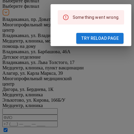
Выберите филиал
Выберите филиал
Something went wrong.
Владикавказ, пр. Доватора, 16
Многопрофильный медицинский
центр
Владикавказ, ул. Владикавказская, 7
TRY RELOAD PAGE
Медцентр, клиника, медицинская
помощь на дому
Владикавказ, ул. Барбашова, 46А
Детское отделение
Владикавказ, ул. Льва Толстого, 17
Медцентр, клиника, пункт вакцинации
Алагир, ул. Карла Маркса, 39
Многопрофильный медицинский
центр
Дигора, ул. Бердиева, 1К
Медцентр, клиника
Эльхотово, ул. Кирова, 166Б/У
Медцентр, клиника