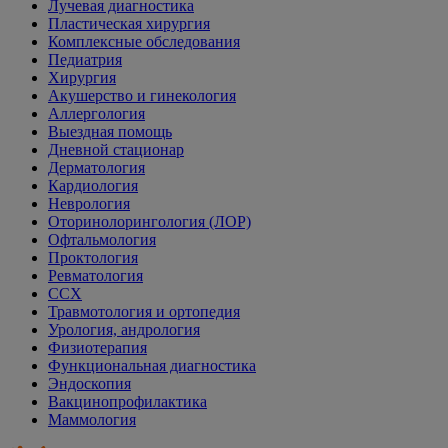
Лучевая диагностика
Пластическая хирургия
Комплексные обследования
Педиатрия
Хирургия
Акушерство и гинекология
Аллергология
Выездная помощь
Дневной стационар
Дерматология
Кардиология
Неврология
Оторинолорингология (ЛОР)
Офтальмология
Проктология
Ревматология
ССХ
Травмотология и ортопедия
Урология, андрология
Физиотерапия
Функциональная диагностика
Эндоскопия
Вакцинопрофилактика
Маммология