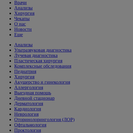
Врачи
Анализы
Хирургия
Чекапы
О нас
Новости
Еще
Анализы
Ультразвуковая диагностика
Лучевая диагностика
Пластическая хирургия
Комплексные обследования
Педиатрия
Хирургия
Акушерство и гинекология
Аллергология
Выездная помощь
Дневной стационар
Дерматология
Кардиология
Неврология
Оторинолорингология (ЛОР)
Офтальмология
Проктология