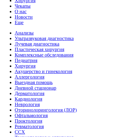
Хирургия
Чекапы
О нас
Новости
Еще
Анализы
Ультразвуковая диагностика
Лучевая диагностика
Пластическая хирургия
Комплексные обследования
Педиатрия
Хирургия
Акушерство и гинекология
Аллергология
Выездная помощь
Дневной стационар
Дерматология
Кардиология
Неврология
Оторинолорингология (ЛОР)
Офтальмология
Проктология
Ревматология
ССХ