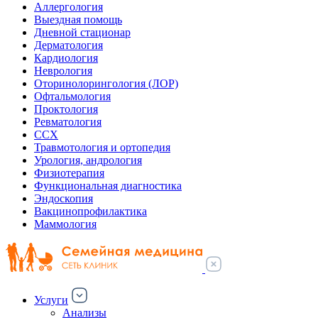
Аллергология
Выездная помощь
Дневной стационар
Дерматология
Кардиология
Неврология
Оторинолорингология (ЛОР)
Офтальмология
Проктология
Ревматология
ССХ
Травмотология и ортопедия
Урология, андрология
Физиотерапия
Функциональная диагностика
Эндоскопия
Вакцинопрофилактика
Маммология
Услуги
Анализы