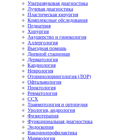
Ультразвуковая диагностика
Лучевая диагностика
Пластическая хирургия
Комплексные обследования
Педиатрия
Хирургия
Акушерство и гинекология
Аллергология
Выездная помощь
Дневной стационар
Дерматология
Кардиология
Неврология
Оторинолорингология (ЛОР)
Офтальмология
Проктология
Ревматология
ССХ
Травмотология и ортопедия
Урология, андрология
Физиотерапия
Функциональная диагностика
Эндоскопия
Вакцинопрофилактика
Маммология