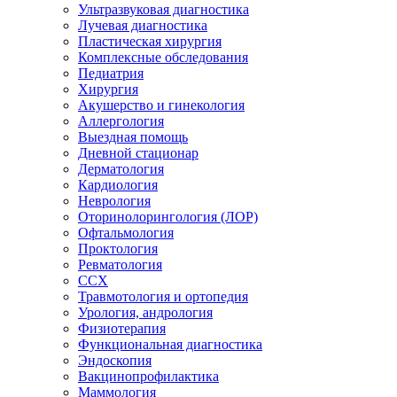
Ультразвуковая диагностика
Лучевая диагностика
Пластическая хирургия
Комплексные обследования
Педиатрия
Хирургия
Акушерство и гинекология
Аллергология
Выездная помощь
Дневной стационар
Дерматология
Кардиология
Неврология
Оторинолорингология (ЛОР)
Офтальмология
Проктология
Ревматология
ССХ
Травмотология и ортопедия
Урология, андрология
Физиотерапия
Функциональная диагностика
Эндоскопия
Вакцинопрофилактика
Маммология