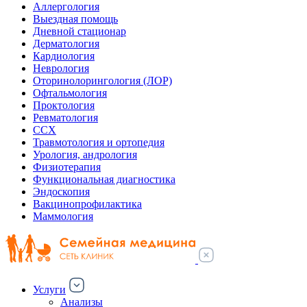
Аллергология
Выездная помощь
Дневной стационар
Дерматология
Кардиология
Неврология
Оторинолорингология (ЛОР)
Офтальмология
Проктология
Ревматология
ССХ
Травмотология и ортопедия
Урология, андрология
Физиотерапия
Функциональная диагностика
Эндоскопия
Вакцинопрофилактика
Маммология
Услуги
Анализы