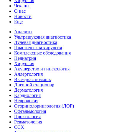
Хирургия
Чекапы
О нас
Новости
Еще
Анализы
Ультразвуковая диагностика
Лучевая диагностика
Пластическая хирургия
Комплексные обследования
Педиатрия
Хирургия
Акушерство и гинекология
Аллергология
Выездная помощь
Дневной стационар
Дерматология
Кардиология
Неврология
Оторинолорингология (ЛОР)
Офтальмология
Проктология
Ревматология
ССХ