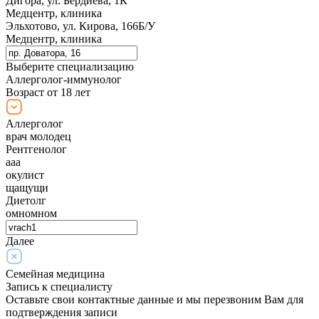
Дигора, ул. Бердиева, 1К
Медцентр, клиника
Эльхотово, ул. Кирова, 166Б/У
Медцентр, клиника
Выберите специализацию
Аллерголог-иммунолог
Возраст от 18 лет
Аллерголог
врач молодец
Рентгенолог
ааа
окулист
щащущи
Диетолг
омномном
Далее
Семейная медицина
Запись к специалисту
Оставьте свои контактные данные и мы перезвоним Вам для
подтверждения записи