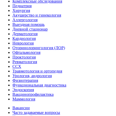
Комплексные обследования
Педиатрия
Хирургия
Акушерство и гинекология
Аллергология
Выездная помощь
Дневной стационар
Дерматология
Кардиология
Неврология
Оторинолорингология (ЛОР)
Офтальмология
Проктология
Ревматология
ССХ
Травмотология и ортопедия
Урология, андрология
Физиотерапия
Функциональная диагностика
Эндоскопия
Вакцинопрофилактика
Маммология
Вакансии
Часто задаваемые вопросы