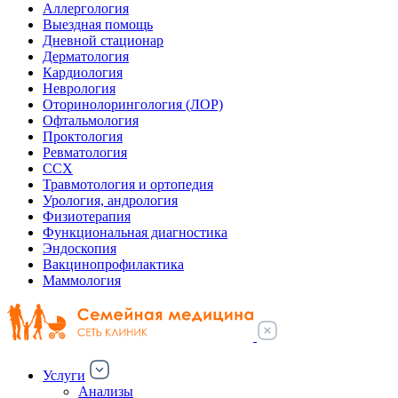
Аллергология
Выездная помощь
Дневной стационар
Дерматология
Кардиология
Неврология
Оторинолорингология (ЛОР)
Офтальмология
Проктология
Ревматология
ССХ
Травмотология и ортопедия
Урология, андрология
Физиотерапия
Функциональная диагностика
Эндоскопия
Вакцинопрофилактика
Маммология
Услуги
Анализы