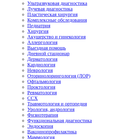
Ультразвуковая диагностика
Лучевая диагностика
Пластическая хирургия
Комплексные обследования
Педиатрия
Хирургия
Акушерство и гинекология
Аллергология
Выездная помощь
Дневной стационар
Дерматология
Кардиология
Неврология
Оторинолорингология (ЛОР)
Офтальмология
Проктология
Ревматология
ССХ
Травмотология и ортопедия
Урология, андрология
Физиотерапия
Функциональная диагностика
Эндоскопия
Вакцинопрофилактика
Маммология