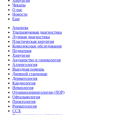
Хирургия
Чекапы
О нас
Новости
Еще
Анализы
Ультразвуковая диагностика
Лучевая диагностика
Пластическая хирургия
Комплексные обследования
Педиатрия
Хирургия
Акушерство и гинекология
Аллергология
Выездная помощь
Дневной стационар
Дерматология
Кардиология
Неврология
Оторинолорингология (ЛОР)
Офтальмология
Проктология
Ревматология
ССХ