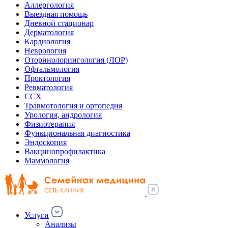
Аллергология
Выездная помощь
Дневной стационар
Дерматология
Кардиология
Неврология
Оторинолорингология (ЛОР)
Офтальмология
Проктология
Ревматология
ССХ
Травмотология и ортопедия
Урология, андрология
Физиотерапия
Функциональная диагностика
Эндоскопия
Вакцинопрофилактика
Маммология
Услуги
Анализы