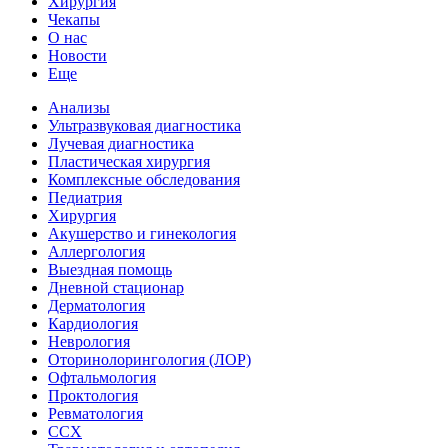
Хирургия
Чекапы
О нас
Новости
Еще
Анализы
Ультразвуковая диагностика
Лучевая диагностика
Пластическая хирургия
Комплексные обследования
Педиатрия
Хирургия
Акушерство и гинекология
Аллергология
Выездная помощь
Дневной стационар
Дерматология
Кардиология
Неврология
Оторинолорингология (ЛОР)
Офтальмология
Проктология
Ревматология
ССХ