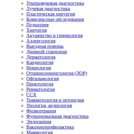
Ультразвуковая диагностика
Лучевая диагностика
Пластическая хирургия
Комплексные обследования
Педиатрия
Хирургия
Акушерство и гинекология
Аллергология
Выездная помощь
Дневной стационар
Дерматология
Кардиология
Неврология
Оторинолорингология (ЛОР)
Офтальмология
Проктология
Ревматология
ССХ
Травмотология и ортопедия
Урология, андрология
Физиотерапия
Функциональная диагностика
Эндоскопия
Вакцинопрофилактика
Маммология