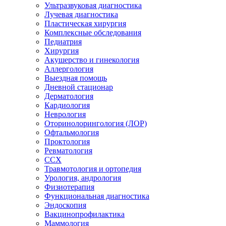
Ультразвуковая диагностика
Лучевая диагностика
Пластическая хирургия
Комплексные обследования
Педиатрия
Хирургия
Акушерство и гинекология
Аллергология
Выездная помощь
Дневной стационар
Дерматология
Кардиология
Неврология
Оторинолорингология (ЛОР)
Офтальмология
Проктология
Ревматология
ССХ
Травмотология и ортопедия
Урология, андрология
Физиотерапия
Функциональная диагностика
Эндоскопия
Вакцинопрофилактика
Маммология