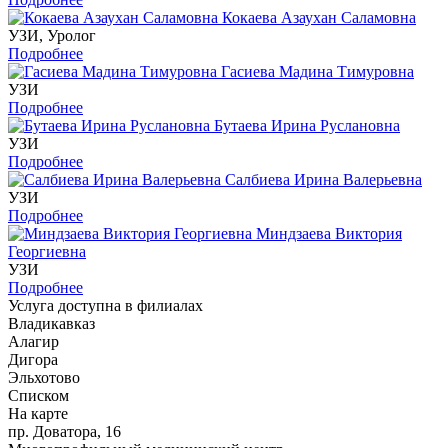
Кокаева Азаухан Саламовна
УЗИ, Уролог
Подробнее
Гасиева Мадина Тимуровна
УЗИ
Подробнее
Бутаева Ирина Руслановна
УЗИ
Подробнее
Салбиева Ирина Валерьевна
УЗИ
Подробнее
Миндзаева Виктория
Георгиевна
УЗИ
Подробнее
Услуга доступна в филиалах
Владикавказ
Алагир
Дигора
Эльхотово
Списком
На карте
пр. Доватора, 16