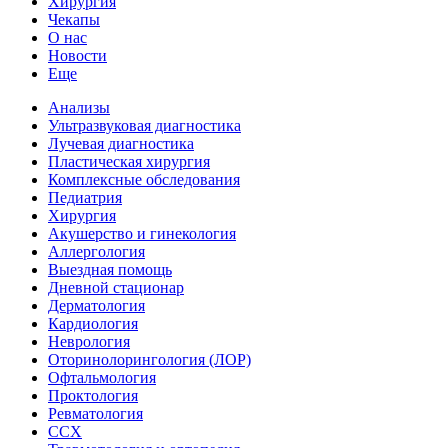
Хирургия
Чекапы
О нас
Новости
Еще
Анализы
Ультразвуковая диагностика
Лучевая диагностика
Пластическая хирургия
Комплексные обследования
Педиатрия
Хирургия
Акушерство и гинекология
Аллергология
Выездная помощь
Дневной стационар
Дерматология
Кардиология
Неврология
Оторинолорингология (ЛОР)
Офтальмология
Проктология
Ревматология
ССХ