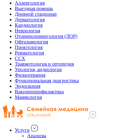
Аллергология
Выездная помощь
Дневной стационар
Дерматология
Кардиология
Неврология
Оторинолорингология (ЛОР)
Офтальмология
Проктология
Ревматология
ССХ
Травмотология и ортопедия
Урология, андрология
Физиотерапия
Функциональная диагностика
Эндоскопия
Вакцинопрофилактика
Маммология
Услуги
Анализы