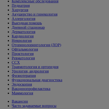
Комплексные обследования
Педиатрия
Хирургия
Акушерство и гинекология
Аллергология
Выездная помощь
Дневной стационар
Дерматология
Кардиология
Неврология
Оторинолорингология (ЛОР)
Офтальмология
Проктология
Ревматология
ССХ
Травмотология и ортопедия
Урология, андрология
Физиотерапия
Функциональная диагностика
Эндоскопия
Вакцинопрофилактика
Маммология
Вакансии
Часто задаваемые вопросы