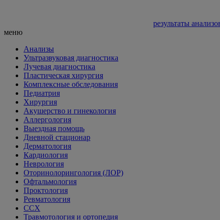
результаты анализо
меню
Анализы
Ультразвуковая диагностика
Лучевая диагностика
Пластическая хирургия
Комплексные обследования
Педиатрия
Хирургия
Акушерство и гинекология
Аллергология
Выездная помощь
Дневной стационар
Дерматология
Кардиология
Неврология
Оторинолорингология (ЛОР)
Офтальмология
Проктология
Ревматология
ССХ
Травмотология и ортопедия