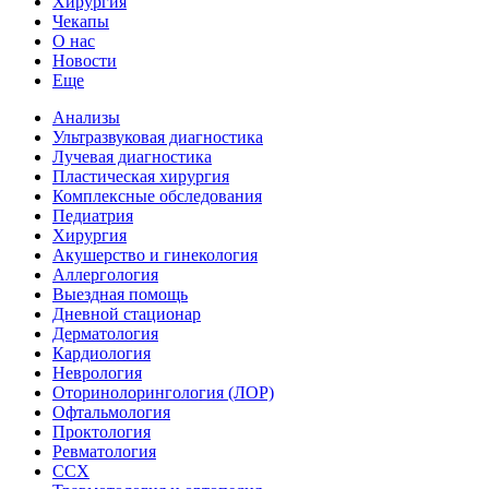
Хирургия
Чекапы
О нас
Новости
Еще
Анализы
Ультразвуковая диагностика
Лучевая диагностика
Пластическая хирургия
Комплексные обследования
Педиатрия
Хирургия
Акушерство и гинекология
Аллергология
Выездная помощь
Дневной стационар
Дерматология
Кардиология
Неврология
Оторинолорингология (ЛОР)
Офтальмология
Проктология
Ревматология
ССХ