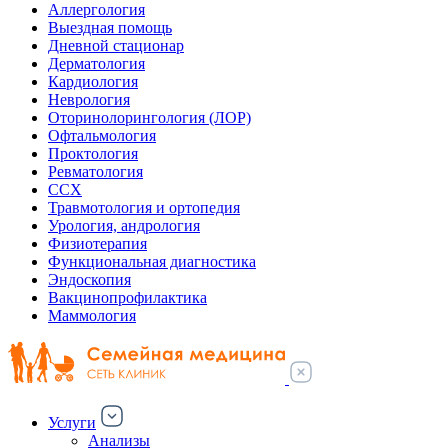
Аллергология
Выездная помощь
Дневной стационар
Дерматология
Кардиология
Неврология
Оторинолорингология (ЛОР)
Офтальмология
Проктология
Ревматология
ССХ
Травмотология и ортопедия
Урология, андрология
Физиотерапия
Функциональная диагностика
Эндоскопия
Вакцинопрофилактика
Маммология
Услуги
Анализы