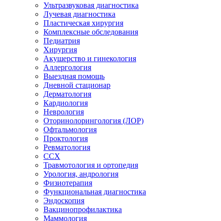
Ультразвуковая диагностика
Лучевая диагностика
Пластическая хирургия
Комплексные обследования
Педиатрия
Хирургия
Акушерство и гинекология
Аллергология
Выездная помощь
Дневной стационар
Дерматология
Кардиология
Неврология
Оторинолорингология (ЛОР)
Офтальмология
Проктология
Ревматология
ССХ
Травмотология и ортопедия
Урология, андрология
Физиотерапия
Функциональная диагностика
Эндоскопия
Вакцинопрофилактика
Маммология