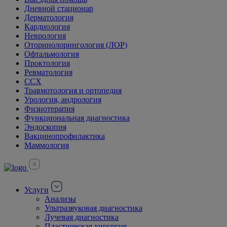
Дневной стационар
Дерматология
Кардиология
Неврология
Оторинолорингология (ЛОР)
Офтальмология
Проктология
Ревматология
ССХ
Травмотология и ортопедия
Урология, андрология
Физиотерапия
Функциональная диагностика
Эндоскопия
Вакцинопрофилактика
Маммология
Услуги
Анализы
Ультразвуковая диагностика
Лучевая диагностика
Пластическая хирургия