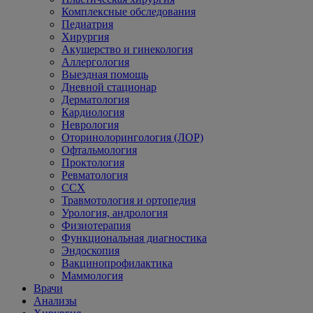
Комплексные обследования
Педиатрия
Хирургия
Акушерство и гинекология
Аллергология
Выездная помощь
Дневной стационар
Дерматология
Кардиология
Неврология
Оторинолорингология (ЛОР)
Офтальмология
Проктология
Ревматология
ССХ
Травмотология и ортопедия
Урология, андрология
Физиотерапия
Функциональная диагностика
Эндоскопия
Вакцинопрофилактика
Маммология
Врачи
Анализы