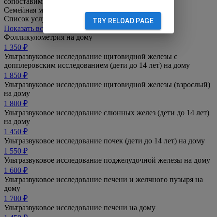
сопоставимым с обследованием в клинике.
Семейная медицина
Список услуг
TRY RELOAD PAGE
Показать все услуги раздела
Фолликулометрия на дому
1 350 ₽
Ультразвуковое исследование щитовидной железы с
допплеровским исследованием (дети до 14 лет) на дому
1 850 ₽
Ультразвуковое исследование щитовидной железы (взрослый)
на дому
1 800 ₽
Ультразвуковое исследование слюнных желез (дети до 14 лет)
на дому
1 450 ₽
Ультразвуковое исследование почек (дети до 14 лет) на дому
1 550 ₽
Ультразвуковое исследование поджелудочной железы на дому
1 600 ₽
Ультразвуковое исследование печени и желчного пузыря на
дому
1 700 ₽
Ультразвуковое исследование печени на дому