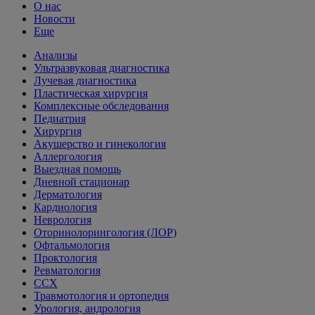
О нас
Новости
Еще
Анализы
Ультразвуковая диагностика
Лучевая диагностика
Пластическая хирургия
Комплексные обследования
Педиатрия
Хирургия
Акушерство и гинекология
Аллергология
Выездная помощь
Дневной стационар
Дерматология
Кардиология
Неврология
Оторинолорингология (ЛОР)
Офтальмология
Проктология
Ревматология
ССХ
Травмотология и ортопедия
Урология, андрология