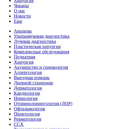
Хирургия
Чекапы
О нас
Новости
Еще
Анализы
Ультразвуковая диагностика
Лучевая диагностика
Пластическая хирургия
Комплексные обследования
Педиатрия
Хирургия
Акушерство и гинекология
Аллергология
Выездная помощь
Дневной стационар
Дерматология
Кардиология
Неврология
Оторинолорингология (ЛОР)
Офтальмология
Проктология
Ревматология
ССХ