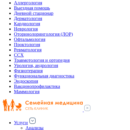
Аллергология
Выездная помощь
Дневной стационар
Дерматология
Кардиология
Неврология
Оторинолорингология (ЛОР)
Офтальмология
Проктология
Ревматология
ССХ
Травмотология и ортопедия
Урология, андрология
Физиотерапия
Функциональная диагностика
Эндоскопия
Вакцинопрофилактика
Маммология
Услуги
Анализы