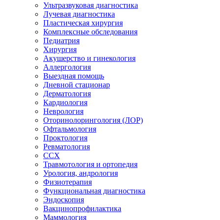
Ультразвуковая диагностика
Лучевая диагностика
Пластическая хирургия
Комплексные обследования
Педиатрия
Хирургия
Акушерство и гинекология
Аллергология
Выездная помощь
Дневной стационар
Дерматология
Кардиология
Неврология
Оторинолорингология (ЛОР)
Офтальмология
Проктология
Ревматология
ССХ
Травмотология и ортопедия
Урология, андрология
Физиотерапия
Функциональная диагностика
Эндоскопия
Вакцинопрофилактика
Маммология