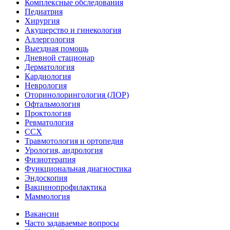
Комплексные обследования
Педиатрия
Хирургия
Акушерство и гинекология
Аллергология
Выездная помощь
Дневной стационар
Дерматология
Кардиология
Неврология
Оторинолорингология (ЛОР)
Офтальмология
Проктология
Ревматология
ССХ
Травмотология и ортопедия
Урология, андрология
Физиотерапия
Функциональная диагностика
Эндоскопия
Вакцинопрофилактика
Маммология
Вакансии
Часто задаваемые вопросы