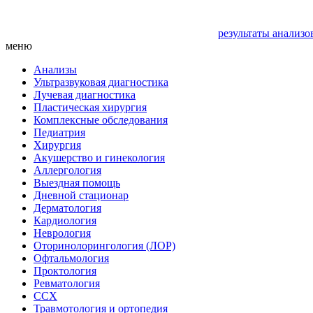
результаты анализо
меню
Анализы
Ультразвуковая диагностика
Лучевая диагностика
Пластическая хирургия
Комплексные обследования
Педиатрия
Хирургия
Акушерство и гинекология
Аллергология
Выездная помощь
Дневной стационар
Дерматология
Кардиология
Неврология
Оторинолорингология (ЛОР)
Офтальмология
Проктология
Ревматология
ССХ
Травмотология и ортопедия