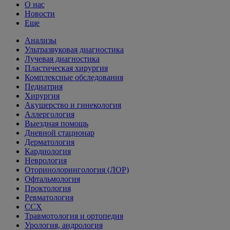
О нас
Новости
Еще
Анализы
Ультразвуковая диагностика
Лучевая диагностика
Пластическая хирургия
Комплексные обследования
Педиатрия
Хирургия
Акушерство и гинекология
Аллергология
Выездная помощь
Дневной стационар
Дерматология
Кардиология
Неврология
Оторинолорингология (ЛОР)
Офтальмология
Проктология
Ревматология
ССХ
Травмотология и ортопедия
Урология, андрология