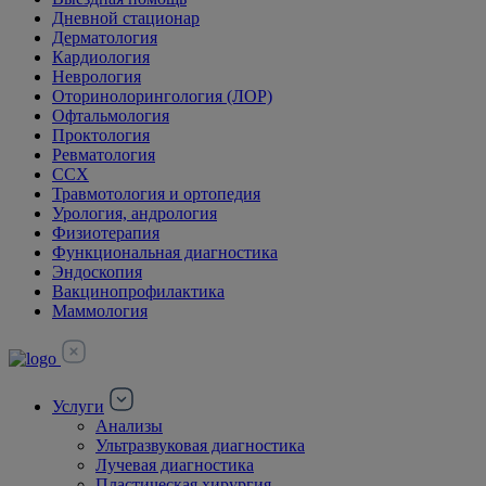
Дневной стационар
Дерматология
Кардиология
Неврология
Оторинолорингология (ЛОР)
Офтальмология
Проктология
Ревматология
ССХ
Травмотология и ортопедия
Урология, андрология
Физиотерапия
Функциональная диагностика
Эндоскопия
Вакцинопрофилактика
Маммология
Услуги
Анализы
Ультразвуковая диагностика
Лучевая диагностика
Пластическая хирургия