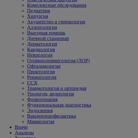
Комплексные обследования
Педиатрия
Хирургия
Акушерство и гинекология
Аллергология
Выездная помощь
Дневной стационар
Дерматология
Кардиология
Неврология
Оторинолорингология (ЛОР)
Офтальмология
Проктология
Ревматология
ССХ
Травмотология и ортопедия
Урология, андрология
Физиотерапия
Функциональная диагностика
Эндоскопия
Вакцинопрофилактика
Маммология
Врачи
Анализы