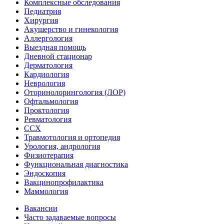
Комплексные обследования
Педиатрия
Хирургия
Акушерство и гинекология
Аллергология
Выездная помощь
Дневной стационар
Дерматология
Кардиология
Неврология
Оторинолорингология (ЛОР)
Офтальмология
Проктология
Ревматология
ССХ
Травмотология и ортопедия
Урология, андрология
Физиотерапия
Функциональная диагностика
Эндоскопия
Вакцинопрофилактика
Маммология
Вакансии
Часто задаваемые вопросы