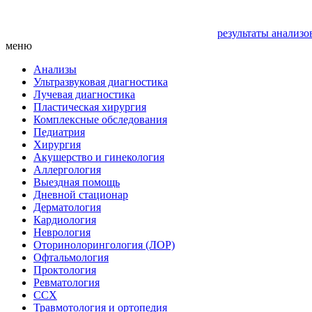
результаты анализо
меню
Анализы
Ультразвуковая диагностика
Лучевая диагностика
Пластическая хирургия
Комплексные обследования
Педиатрия
Хирургия
Акушерство и гинекология
Аллергология
Выездная помощь
Дневной стационар
Дерматология
Кардиология
Неврология
Оторинолорингология (ЛОР)
Офтальмология
Проктология
Ревматология
ССХ
Травмотология и ортопедия