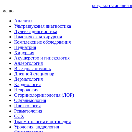
результаты анализо
меню
Анализы
Ультразвуковая диагностика
Лучевая диагностика
Пластическая хирургия
Комплексные обследования
Педиатрия
Хирургия
Акушерство и гинекология
Аллергология
Выездная помощь
Дневной стационар
Дерматология
Кардиология
Неврология
Оторинолорингология (ЛОР)
Офтальмология
Проктология
Ревматология
ССХ
Травмотология и ортопедия
Урология, андрология