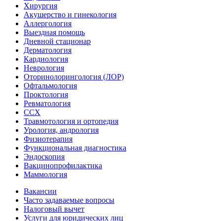
Хирургия
Акушерство и гинекология
Аллергология
Выездная помощь
Дневной стационар
Дерматология
Кардиология
Неврология
Оторинолорингология (ЛОР)
Офтальмология
Проктология
Ревматология
ССХ
Травмотология и ортопедия
Урология, андрология
Физиотерапия
Функциональная диагностика
Эндоскопия
Вакцинопрофилактика
Маммология
Вакансии
Часто задаваемые вопросы
Налоговый вычет
Услуги для юридических лиц