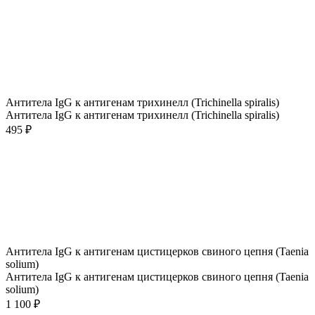
Антитела IgG к антигенам трихинелл (Trichinella spiralis)
Антитела IgG к антигенам трихинелл (Trichinella spiralis)
495 ₽
Антитела IgG к антигенам цистицерков свиного цепня (Taenia
solium)
Антитела IgG к антигенам цистицерков свиного цепня (Taenia
solium)
1 100 ₽