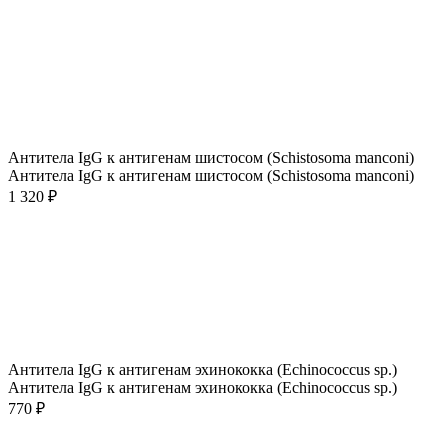
Антитела IgG к антигенам шистосом (Schistosoma manconi)
Антитела IgG к антигенам шистосом (Schistosoma manconi)
1 320 ₽
Антитела IgG к антигенам эхинококка (Echinococcus sp.)
Антитела IgG к антигенам эхинококка (Echinococcus sp.)
770 ₽