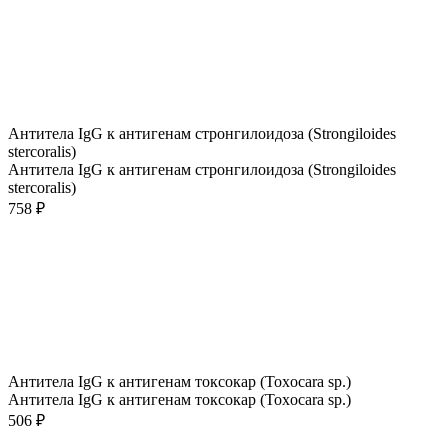
Антитела IgG к антигенам стронгилоидоза (Strongiloides
stercoralis)
Антитела IgG к антигенам стронгилоидоза (Strongiloides
stercoralis)
758 ₽
Антитела IgG к антигенам токсокар (Toxocara sp.)
Антитела IgG к антигенам токсокар (Toxocara sp.)
506 ₽