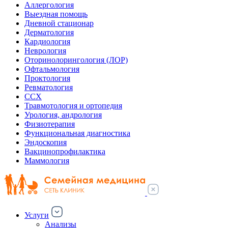
Аллергология
Выездная помощь
Дневной стационар
Дерматология
Кардиология
Неврология
Оторинолорингология (ЛОР)
Офтальмология
Проктология
Ревматология
ССХ
Травмотология и ортопедия
Урология, андрология
Физиотерапия
Функциональная диагностика
Эндоскопия
Вакцинопрофилактика
Маммология
Услуги
Анализы