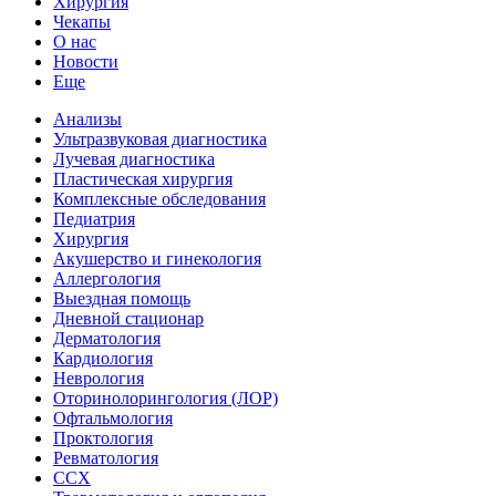
Хирургия
Чекапы
О нас
Новости
Еще
Анализы
Ультразвуковая диагностика
Лучевая диагностика
Пластическая хирургия
Комплексные обследования
Педиатрия
Хирургия
Акушерство и гинекология
Аллергология
Выездная помощь
Дневной стационар
Дерматология
Кардиология
Неврология
Оторинолорингология (ЛОР)
Офтальмология
Проктология
Ревматология
ССХ