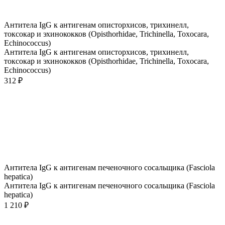
Антитела IgG к антигенам описторхисов, трихинелл,
токсокар и эхинококков (Opisthorhidae, Trichinella, Toxocara,
Echinococcus)
Антитела IgG к антигенам описторхисов, трихинелл,
токсокар и эхинококков (Opisthorhidae, Trichinella, Toxocara,
Echinococcus)
312 ₽
Антитела IgG к антигенам печеночного сосальщика (Fasciola
hepatica)
Антитела IgG к антигенам печеночного сосальщика (Fasciola
hepatica)
1 210 ₽