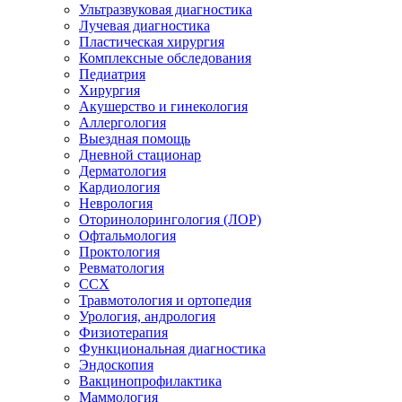
Ультразвуковая диагностика
Лучевая диагностика
Пластическая хирургия
Комплексные обследования
Педиатрия
Хирургия
Акушерство и гинекология
Аллергология
Выездная помощь
Дневной стационар
Дерматология
Кардиология
Неврология
Оторинолорингология (ЛОР)
Офтальмология
Проктология
Ревматология
ССХ
Травмотология и ортопедия
Урология, андрология
Физиотерапия
Функциональная диагностика
Эндоскопия
Вакцинопрофилактика
Маммология