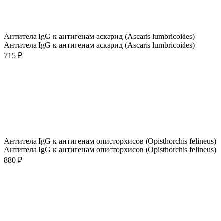
Антитела IgG к антигенам аскарид (Ascaris lumbricoides)
Антитела IgG к антигенам аскарид (Ascaris lumbricoides)
715 ₽
Антитела IgG к антигенам описторхисов (Opisthorchis felineus)
Антитела IgG к антигенам описторхисов (Opisthorchis felineus)
880 ₽