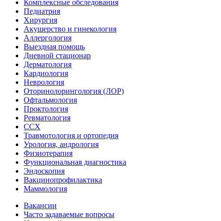
Комплексные обследования
Педиатрия
Хирургия
Акушерство и гинекология
Аллергология
Выездная помощь
Дневной стационар
Дерматология
Кардиология
Неврология
Оторинолорингология (ЛОР)
Офтальмология
Проктология
Ревматология
ССХ
Травмотология и ортопедия
Урология, андрология
Физиотерапия
Функциональная диагностика
Эндоскопия
Вакцинопрофилактика
Маммология
Вакансии
Часто задаваемые вопросы