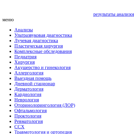
результаты анализо
меню
Анализы
Ультразвуковая диагностика
Лучевая диагностика
Пластическая хирургия
Комплексные обследования
Педиатрия
Хирургия
Акушерство и гинекология
Аллергология
Выездная помощь
Дневной стационар
Дерматология
Кардиология
Неврология
Оторинолорингология (ЛОР)
Офтальмология
Проктология
Ревматология
ССХ
Травмотология и ортопедия