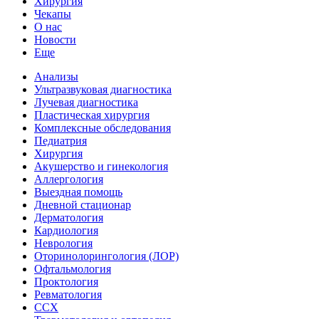
Хирургия
Чекапы
О нас
Новости
Еще
Анализы
Ультразвуковая диагностика
Лучевая диагностика
Пластическая хирургия
Комплексные обследования
Педиатрия
Хирургия
Акушерство и гинекология
Аллергология
Выездная помощь
Дневной стационар
Дерматология
Кардиология
Неврология
Оторинолорингология (ЛОР)
Офтальмология
Проктология
Ревматология
ССХ