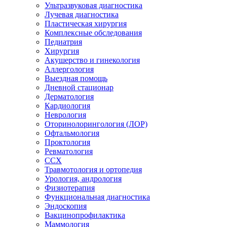
Ультразвуковая диагностика
Лучевая диагностика
Пластическая хирургия
Комплексные обследования
Педиатрия
Хирургия
Акушерство и гинекология
Аллергология
Выездная помощь
Дневной стационар
Дерматология
Кардиология
Неврология
Оторинолорингология (ЛОР)
Офтальмология
Проктология
Ревматология
ССХ
Травмотология и ортопедия
Урология, андрология
Физиотерапия
Функциональная диагностика
Эндоскопия
Вакцинопрофилактика
Маммология