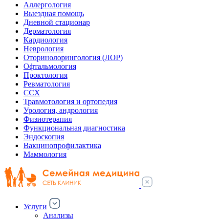
Аллергология
Выездная помощь
Дневной стационар
Дерматология
Кардиология
Неврология
Оторинолорингология (ЛОР)
Офтальмология
Проктология
Ревматология
ССХ
Травмотология и ортопедия
Урология, андрология
Физиотерапия
Функциональная диагностика
Эндоскопия
Вакцинопрофилактика
Маммология
Услуги
Анализы